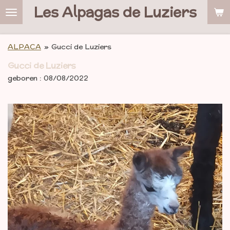
Les Alpagas de Luziers
Ga
direct
naar
de
ALPACA
»
Gucci de Luziers
hoofdinhoud
Gucci de Luziers
geboren : 08/08/2022