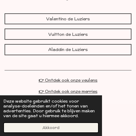
Valentino de Luziers
Vuitton de Luziers
Aladdin de Luziers
👉
Ontdek ook onze veulens
👉
Ontdek ook onze merries
Deze website gebruikt cookies voor
analyse-doeleinden en/of het tonen van
advertenties. Door gebruik te blijven maken
van de site gaat u hiermee akkoord.
© 2023 - 2026 Les Alpagas de Luziers
Akkoord