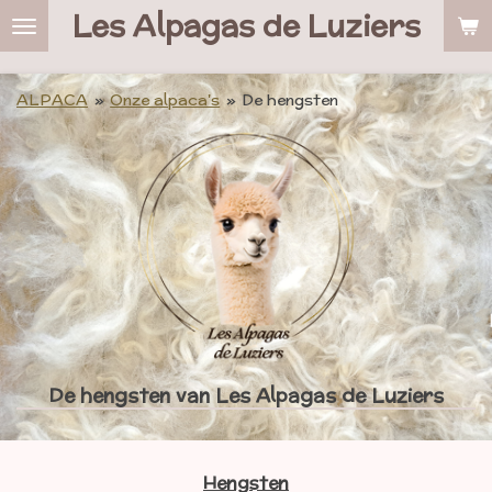
Les Alpagas de Luziers
Ga
direct
naar
de
ALPACA
»
Onze alpaca's
»
De hengsten
hoofdinhoud
De hengsten van Les Alpagas de Luziers
Hengsten