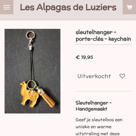
Les Alpagas de Luziers
Ga
direct
naar
de
sleutelhanger -
hoofdinhoud
porte-clés - keychain
€ 19,95
Uitverkocht
Sleutelhanger -
Handgemaakt
Geef je sleutelbos een
unieke en warme
uitstraling met deze