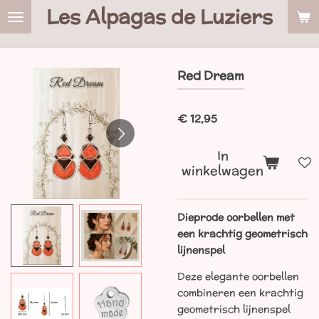
Les Alpagas de Luziers
Ga
direct
naar
de
Red Dream
hoofdinhoud
€ 12,95
In
winkelwagen
Dieprode oorbellen met
een krachtig geometrisch
lijnenspel
Deze elegante oorbellen
combineren een krachtig
geometrisch lijnenspel