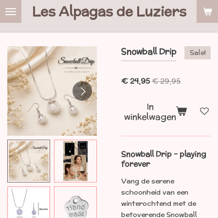
Les Alpagas de Luziers
Ga
direct
naar
de
Snowball Drip
Sale!
hoofdinhoud
€ 24,95
€ 29,95
In
winkelwagen
Snowball Drip - playing
forever
Vang de serene
schoonheid van een
winterochtend met de
betoverende Snowball