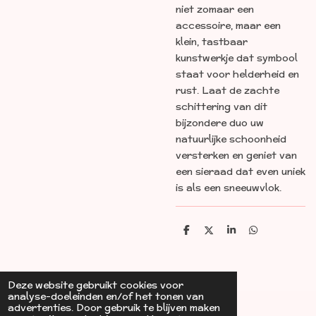
niet zomaar een
accessoire, maar een
klein, tastbaar
kunstwerkje dat symbool
staat voor helderheid en
rust
. Laat de zachte
schittering van dit
bijzondere duo uw
natuurlijke schoonheid
versterken en geniet van
een sieraad dat even uniek
is als een sneeuwvlok
.
D
D
S
D
e
e
h
e
l
e
a
l
e
l
r
e
n
e
n
Deze website gebruikt cookies voor
analyse-doeleinden en/of het tonen van
advertenties. Door gebruik te blijven maken