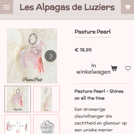
Les Alpagas de Luziers
Ga
direct
naar
de
Pasture Pearl
hoofdinhoud
€ 19,95
In
winkelwagen
Pasture Pearl - Shines
on all the time
Een dromerige
sleutelhanger die
zachtheid en glamour op
een unieke manier