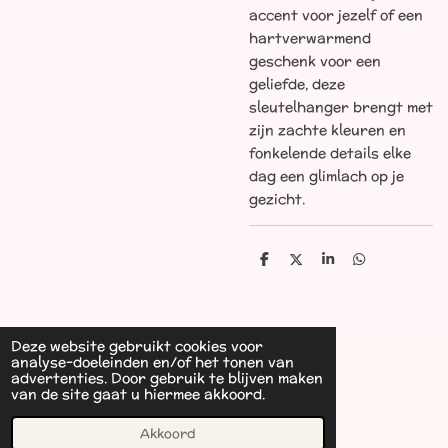
accent voor jezelf of een
hartverwarmend
geschenk voor een
geliefde, deze
sleutelhanger brengt met
zijn zachte kleuren en
fonkelende details elke
dag een glimlach op je
gezicht.
D
D
S
D
e
e
h
e
l
e
a
l
e
l
r
e
n
e
n
Deze website gebruikt cookies voor
analyse-doeleinden en/of het tonen van
advertenties. Door gebruik te blijven maken
van de site gaat u hiermee akkoord.
© 2023 - 2026 Les Alpagas de Luziers
Akkoord