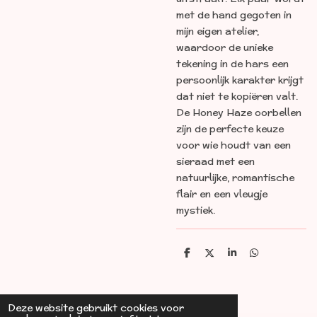
met de hand gegoten in
mijn eigen atelier,
waardoor de unieke
tekening in de hars een
persoonlijk karakter krijgt
dat niet te kopiëren valt.
De Honey Haze oorbellen
zijn de perfecte keuze
voor wie houdt van een
sieraad met een
natuurlijke, romantische
flair en een vleugje
mystiek.
D
D
S
D
e
e
h
e
l
e
a
l
e
l
r
e
n
e
n
Deze website gebruikt cookies voor