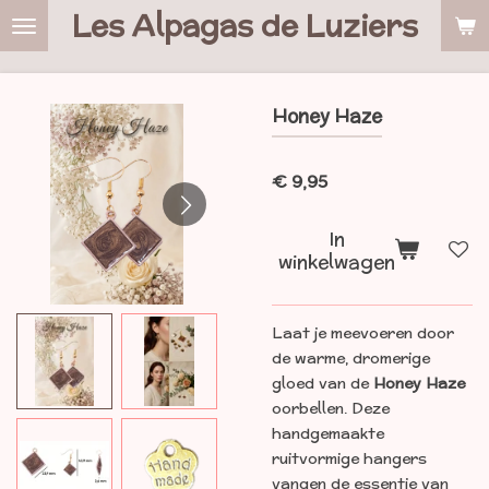
Les Alpagas de Luziers
Ga
direct
naar
de
Honey Haze
hoofdinhoud
€ 9,95
In
winkelwagen
Laat je meevoeren door
de warme, dromerige
gloed van de
Honey Haze
oorbellen. Deze
handgemaakte
ruitvormige hangers
vangen de essentie van