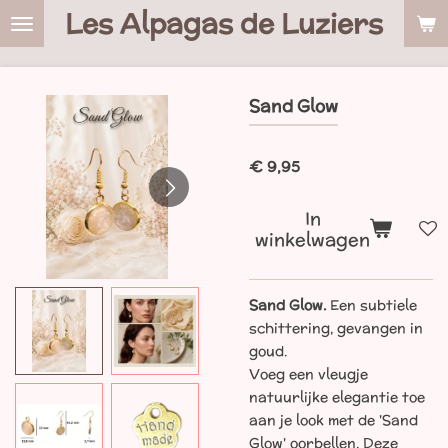
Les Alpagas de Luziers
Ga
direct
naar
de
Sand Glow
hoofdinhoud
€ 9,95
In
winkelwagen
Sand Glow.
Een subtiele
schittering, gevangen in
goud.
Voeg een vleugje
natuurlijke elegantie toe
aan je look met de 'Sand
Glow' oorbellen. Deze