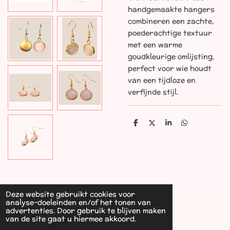
handgemaakte hangers
combineren een zachte,
poederachtige textuur
met een warme
goudkleurige omlijsting,
perfect voor wie houdt
van een tijdloze en
verfijnde stijl.
D
D
S
D
e
e
h
e
l
e
a
l
e
l
r
e
n
e
n
Deze website gebruikt cookies voor
analyse-doeleinden en/of het tonen van
advertenties. Door gebruik te blijven maken
van de site gaat u hiermee akkoord.